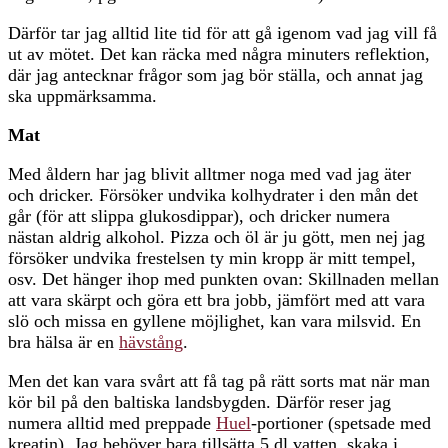
Därför tar jag alltid lite tid för att gå igenom vad jag vill få
ut av mötet. Det kan räcka med några minuters reflektion,
där jag antecknar frågor som jag bör ställa, och annat jag
ska uppmärksamma.
Mat
Med åldern har jag blivit alltmer noga med vad jag äter
och dricker. Försöker undvika kolhydrater i den mån det
går (för att slippa glukosdippar), och dricker numera
nästan aldrig alkohol. Pizza och öl är ju gött, men nej jag
försöker undvika frestelsen ty min kropp är mitt tempel,
osv. Det hänger ihop med punkten ovan: Skillnaden mellan
att vara skärpt och göra ett bra jobb, jämfört med att vara
slö och missa en gyllene möjlighet, kan vara milsvid. En
bra hälsa är en
hävstång
.
Men det kan vara svårt att få tag på rätt sorts mat när man
kör bil på den baltiska landsbygden. Därför reser jag
numera alltid med preppade
Huel
-portioner (spetsade med
kreatin). Jag behöver bara tillsätta 5 dl vatten, skaka i