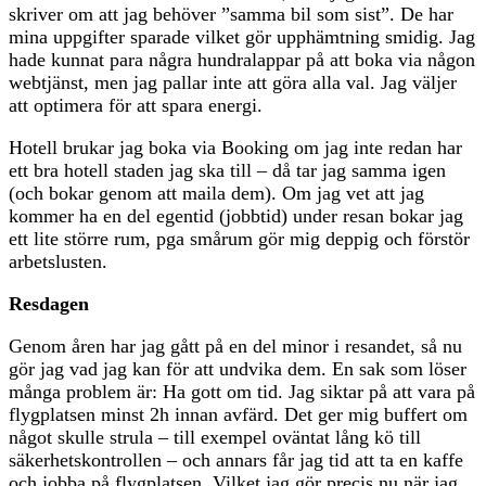
skriver om att jag behöver ”samma bil som sist”. De har
mina uppgifter sparade vilket gör upphämtning smidig. Jag
hade kunnat para några hundralappar på att boka via någon
webtjänst, men jag pallar inte att göra alla val. Jag väljer
att optimera för att spara energi.
Hotell brukar jag boka via Booking om jag inte redan har
ett bra hotell staden jag ska till – då tar jag samma igen
(och bokar genom att maila dem). Om jag vet att jag
kommer ha en del egentid (jobbtid) under resan bokar jag
ett lite större rum, pga smårum gör mig deppig och förstör
arbetslusten.
Resdagen
Genom åren har jag gått på en del minor i resandet, så nu
gör jag vad jag kan för att undvika dem. En sak som löser
många problem är: Ha gott om tid. Jag siktar på att vara på
flygplatsen minst 2h innan avfärd. Det ger mig buffert om
något skulle strula – till exempel oväntat lång kö till
säkerhetskontrollen – och annars får jag tid att ta en kaffe
och jobba på flygplatsen. Vilket jag gör precis nu när jag