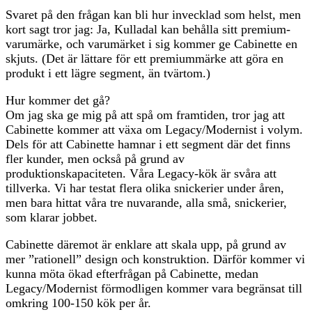
Svaret på den frågan kan bli hur invecklad som helst, men
kort sagt tror jag: Ja, Kulladal kan behålla sitt premium-
varumärke, och varumärket i sig kommer ge Cabinette en
skjuts. (Det är lättare för ett premiummärke att göra en
produkt i ett lägre segment, än tvärtom.)
Hur kommer det gå?
Om jag ska ge mig på att spå om framtiden, tror jag att
Cabinette kommer att växa om Legacy/Modernist i volym.
Dels för att Cabinette hamnar i ett segment där det finns
fler kunder, men också på grund av
produktionskapaciteten. Våra Legacy-kök är svåra att
tillverka. Vi har testat flera olika snickerier under åren,
men bara hittat våra tre nuvarande, alla små, snickerier,
som klarar jobbet.
Cabinette däremot är enklare att skala upp, på grund av
mer ”rationell” design och konstruktion. Därför kommer vi
kunna möta ökad efterfrågan på Cabinette, medan
Legacy/Modernist förmodligen kommer vara begränsat till
omkring 100-150 kök per år.