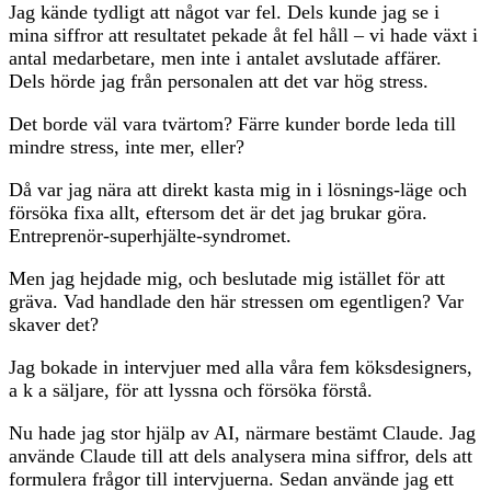
Jag kände tydligt att något var fel. Dels kunde jag se i
mina siffror att resultatet pekade åt fel håll – vi hade växt i
antal medarbetare, men inte i antalet avslutade affärer.
Dels hörde jag från personalen att det var hög stress.
Det borde väl vara tvärtom? Färre kunder borde leda till
mindre stress, inte mer, eller?
Då var jag nära att direkt kasta mig in i lösnings-läge och
försöka fixa allt, eftersom det är det jag brukar göra.
Entreprenör-superhjälte-syndromet.
Men jag hejdade mig, och beslutade mig istället för att
gräva. Vad handlade den här stressen om egentligen? Var
skaver det?
Jag bokade in intervjuer med alla våra fem köksdesigners,
a k a säljare, för att lyssna och försöka förstå.
Nu hade jag stor hjälp av AI, närmare bestämt Claude. Jag
använde Claude till att dels analysera mina siffror, dels att
formulera frågor till intervjuerna. Sedan använde jag ett