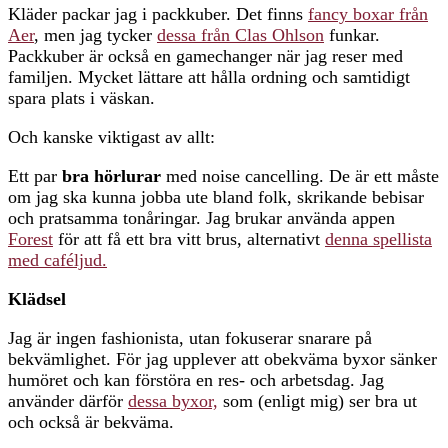
Kläder packar jag i packkuber. Det finns
fancy boxar från
Aer
, men jag tycker
dessa från Clas Ohlson
funkar.
Packkuber är också en gamechanger när jag reser med
familjen. Mycket lättare att hålla ordning och samtidigt
spara plats i väskan.
Och kanske viktigast av allt:
Ett par
bra hörlurar
med noise cancelling. De är ett måste
om jag ska kunna jobba ute bland folk, skrikande bebisar
och pratsamma tonåringar. Jag brukar använda appen
Forest
för att få ett bra vitt brus, alternativt
denna spellista
med caféljud.
Klädsel
Jag är ingen fashionista, utan fokuserar snarare på
bekvämlighet. För jag upplever att obekväma byxor sänker
humöret och kan förstöra en res- och arbetsdag. Jag
använder därför
dessa byxor,
som (enligt mig) ser bra ut
och också är bekväma.