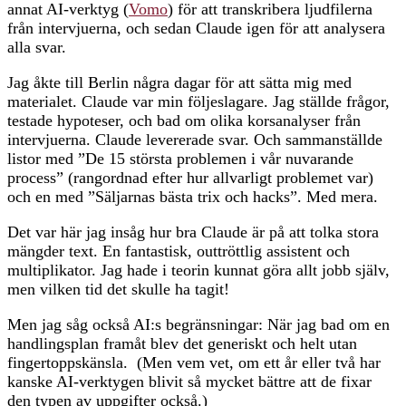
annat AI-verktyg (
Vomo
) för att transkribera ljudfilerna
från intervjuerna, och sedan Claude igen för att analysera
alla svar.
Jag åkte till Berlin några dagar för att sätta mig med
materialet. Claude var min följeslagare. Jag ställde frågor,
testade hypoteser, och bad om olika korsanalyser från
intervjuerna. Claude levererade svar. Och sammanställde
listor med ”De 15 största problemen i vår nuvarande
process” (rangordnad efter hur allvarligt problemet var)
och en med ”Säljarnas bästa trix och hacks”. Med mera.
Det var här jag insåg hur bra Claude är på att tolka stora
mängder text. En fantastisk, outtröttlig assistent och
multiplikator. Jag hade i teorin kunnat göra allt jobb själv,
men vilken tid det skulle ha tagit!
Men jag såg också AI:s begränsningar: När jag bad om en
handlingsplan framåt blev det generiskt och helt utan
fingertoppskänsla. (Men vem vet, om ett år eller två har
kanske AI-verktygen blivit så mycket bättre att de fixar
den typen av uppgifter också.)