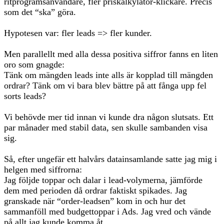
ritprogramsanvändare, fler priskalkylator-klickare. Precis
som det “ska” göra.
Hypotesen var: fler leads => fler kunder.
Men parallellt med alla dessa positiva siffror fanns en liten
oro som gnagde:
Tänk om mängden leads inte alls är kopplad till mängden
ordrar? Tänk om vi bara blev bättre på att fånga upp fel
sorts leads?
Vi behövde mer tid innan vi kunde dra någon slutsats. Ett
par månader med stabil data, sen skulle sambanden visa
sig.
Så, efter ungefär ett halvårs datainsamlande satte jag mig i
helgen med siffrorna:
Jag följde toppar och dalar i lead-volymerna, jämförde
dem med perioden då ordrar faktiskt spikades. Jag
granskade när “order-leadsen” kom in och hur det
sammanföll med budgettoppar i Ads. Jag vred och vände
på allt jag kunde komma åt.