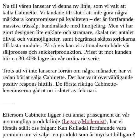
Nu till våren lanserar vi denna ny linje, som vi valt att
kalla Cabinette. Vi landade till slut i att inte göra några
märkbara kompromisser på kvaliteten – det är fortfarande
massiva träskåp, handmålade med linoljefärg. Men vi har
gjort designen lite enklare och stramare, skalat ner antalet
tillval och valmöjligheter, samt begränsat skåpsstorlekarna
till fasta moduler. På så vis kan vi rationalisera både vår
säljprocess och snickeriproduktion. Priset ut mot kunden
blir ca 30-40% lägre än vår ordinarie serie.
Trots att vi inte lanserar förrän om några månader, har vi
redan börjat sälja Cabinette. Det har varit överväldigande
positiv respons hittills. De första riktiga Cabinette-
leveranserna går ut nu i slutet av februari.
——
Eftersom Cabinette ligger i ett annat prissegment än vår
ursprungliga produktlinje (
Legacy
/
Modernist
), har vi
förstås ställt oss frågan: Kan Kulladal fortfarande vara
premium om vi säljer en produkt som är mycket billigare?