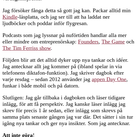
Jag försöker fånga detta så gott jag kan. Packar alltid min
Kindle
-läsplatta, och jag ser till att ha laddat ner
ljudböcker och poddar inför flygresan.
Podcasts som jag lyssnar på nuförtiden handlar alla mer
eller mindre om entreprenörskap:
Founders
,
The Game
och
The Tim Ferriss show
.
Följden blir att det alltid dyker upp nya tankar och idéer.
Jag antecknar allt jag kommer på (ibland spelar in via
telefonens diktafon-funktion). Jag skriver dagbok efter
varje resdag – sedan 2012 använder jag
appen Day One
,
funkar i både mobil och på datorn.
Slutligen: Jag går tillbaka i dagboken och läser tidigare
inlägg, för att få perspektiv. Jag kanske läser inlägg jag
skrev för precis 1 år sedan, eller inlägg som skrevs på
samma plats senaste gången jag var där. Det sätter i sin tur
igång nya tankar och ger nya insikter. Som jag antecknar.
Att inte göra
!