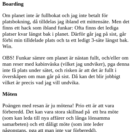
Boarding
Om planet inte är fullbokat och jag inte betalt för
platsbokning, då tilldelas jag ibland ett mittensäte. Men det
finns ett hack som ibland funkar: Ofta finns det lediga
platser kvar längst bak i planet. Därför går jag på sist, går
förbi min tilldelade plats och ta ett ledigt 3-säte längst bak.
Win.
OBS! Funkar sämre om planet är nästan fullt, och/eller om
man reser med kabinväska (vilket jag undviker), pga denna
inte få plats under sätet, och risken är att det är fullt i
överskåpen om man går på sist. Då kan det blir jobbigt
vilket är precis vad jag vill undvika.
Möten
Poängen med resan är ju mötena! Prio ett är att vara
förberedd. Det kan vara stora skillnad på ett bra möte
(som kan leda till nya affärer och långa lönsamma
samarbeten) och ett dåligt möte (som inte leder
någonstans, pga att man inte var förberedd).