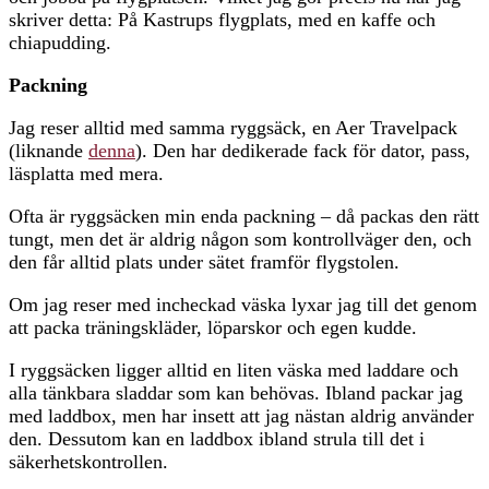
skriver detta: På Kastrups flygplats, med en kaffe och
chiapudding.
Packning
Jag reser alltid med samma ryggsäck, en Aer Travelpack
(liknande
denna
). Den har dedikerade fack för dator, pass,
läsplatta med mera.
Ofta är ryggsäcken min enda packning – då packas den rätt
tungt, men det är aldrig någon som kontrollväger den, och
den får alltid plats under sätet framför flygstolen.
Om jag reser med incheckad väska lyxar jag till det genom
att packa träningskläder, löparskor och egen kudde.
I ryggsäcken ligger alltid en liten väska med laddare och
alla tänkbara sladdar som kan behövas. Ibland packar jag
med laddbox, men har insett att jag nästan aldrig använder
den. Dessutom kan en laddbox ibland strula till det i
säkerhetskontrollen.