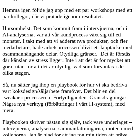
Hemma igen följde jag upp med ett par workshops med ett
par kollegor, där vi pratade igenom resultatet.
Hursomhelst. Det som kommit fram i intervjuerna, och i
AI-analyserna, var att vår kundprocess växt sig till ett
monster. I takt med att vi adderat nya produkter, och fler
medarbetare, hade arbetsprocessen blivit ett lapptäcke med
osammanhängande delar. Otydliga gränser. Det är förstås
där känslan av stress ligger: Inte i att det är för mycket att
göra, utan för att det är otydligt vad som förväntas i de
olika stegen.
Så, nu sätter jag ihop en playbook för hur vi ska bedriva
vårt köksdesign/säljarbete framöver. Det blir en del
tweakar i processerna. Förtydliganden. Gränsdragningar.
Några nya verktyg (förbättringar i vårt IT-system), med
mera.
Playbooken skriver nästan sig själv, tack vare underlaget –
intervjuerna, analyserna, sammanfattningarna, mötena med
kollegorna. Jag är glad för att jag tog mig tiden att gräva,