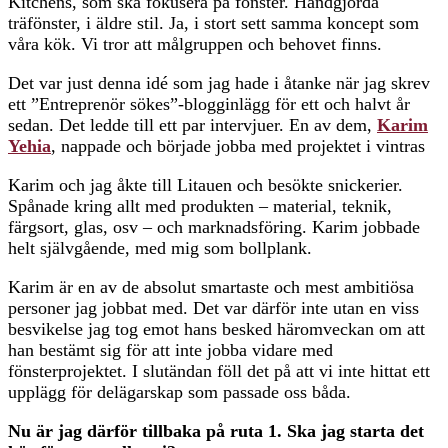
Kitchens, som ska fokusera på fönster. Handgjorda
träfönster, i äldre stil. Ja, i stort sett samma koncept som
våra kök. Vi tror att målgruppen och behovet finns.
Det var just denna idé som jag hade i åtanke när jag skrev
ett ”Entreprenör sökes”-blogginlägg för ett och halvt år
sedan. Det ledde till ett par intervjuer. En av dem,
Karim
Yehia
, nappade och började jobba med projektet i vintras
Karim och jag åkte till Litauen och besökte snickerier.
Spånade kring allt med produkten – material, teknik,
färgsort, glas, osv – och marknadsföring. Karim jobbade
helt självgående, med mig som bollplank.
Karim är en av de absolut smartaste och mest ambitiösa
personer jag jobbat med. Det var därför inte utan en viss
besvikelse jag tog emot hans besked häromveckan om att
han bestämt sig för att inte jobba vidare med
fönsterprojektet. I slutändan föll det på att vi inte hittat ett
upplägg för delägarskap som passade oss båda.
Nu är jag därför tillbaka på ruta 1. Ska jag starta det