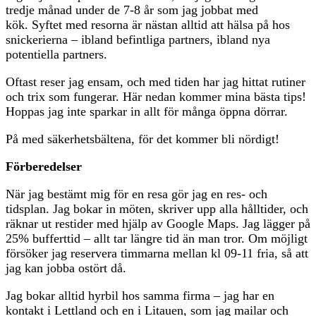
tredje månad under de 7-8 år som jag jobbat med
kök. Syftet med resorna är nästan alltid att hälsa på hos
snickerierna – ibland befintliga partners, ibland nya
potentiella partners.
Oftast reser jag ensam, och med tiden har jag hittat rutiner
och trix som fungerar. Här nedan kommer mina bästa tips!
Hoppas jag inte sparkar in allt för många öppna dörrar.
På med säkerhetsbältena, för det kommer bli nördigt!
Förberedelser
När jag bestämt mig för en resa gör jag en res- och
tidsplan. Jag bokar in möten, skriver upp alla hålltider, och
räknar ut restider med hjälp av Google Maps. Jag lägger på
25% bufferttid – allt tar längre tid än man tror. Om möjligt
försöker jag reservera timmarna mellan kl 09-11 fria, så att
jag kan jobba ostört då.
Jag bokar alltid hyrbil hos samma firma – jag har en
kontakt i Lettland och en i Litauen, som jag mailar och