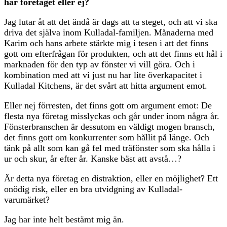
här företaget eller ej?
Jag lutar åt att det ändå är dags att ta steget, och att vi ska
driva det själva inom Kulladal-familjen. Månaderna med
Karim och hans arbete stärkte mig i tesen i att det finns
gott om efterfrågan för produkten, och att det finns ett hål i
marknaden för den typ av fönster vi vill göra. Och i
kombination med att vi just nu har lite överkapacitet i
Kulladal Kitchens, är det svårt att hitta argument emot.
Eller nej förresten, det finns gott om argument emot: De
flesta nya företag misslyckas och går under inom några år.
Fönsterbranschen är dessutom en väldigt mogen bransch,
det finns gott om konkurrenter som hållit på länge. Och
tänk på allt som kan gå fel med träfönster som ska hålla i
ur och skur, år efter år. Kanske bäst att avstå…?
Är detta nya företag en distraktion, eller en möjlighet? Ett
onödig risk, eller en bra utvidgning av Kulladal-
varumärket?
Jag har inte helt bestämt mig än.