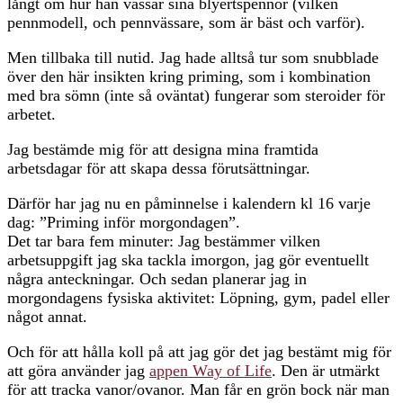
långt om hur han vässar sina blyertspennor (vilken
pennmodell, och pennvässare, som är bäst och varför).
Men tillbaka till nutid. Jag hade alltså tur som snubblade
över den här insikten kring priming, som i kombination
med bra sömn (inte så oväntat) fungerar som steroider för
arbetet.
Jag bestämde mig för att designa mina framtida
arbetsdagar för att skapa dessa förutsättningar.
Därför har jag nu en påminnelse i kalendern kl 16 varje
dag: ”Priming inför morgondagen”.
Det tar bara fem minuter: Jag bestämmer vilken
arbetsuppgift jag ska tackla imorgon, jag gör eventuellt
några anteckningar. Och sedan planerar jag in
morgondagens fysiska aktivitet: Löpning, gym, padel eller
något annat.
Och för att hålla koll på att jag gör det jag bestämt mig för
att göra använder jag
appen Way of Life
. Den är utmärkt
för att tracka vanor/ovanor. Man får en grön bock när man