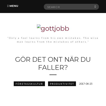
Search
MENU
SEAR
for:
“Only a fool learns from his own mistakes. The wise
man learns from the mistakes of others.”
GÖR DET ONT NÄR DU
FALLER?
2017-04-25
FÖRETAGSKULTUR
PRODUKTIVITET