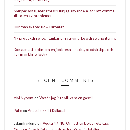
Mer personal, mer stress: Hur jag använde AI för att komma
till roten av problemet
Hur man skapar flow i arbetet
Ny produktlinje, och tankar om varumärke och segmentering
Konsten att optimera en jobbresa – hacks, produkttips och
hur man blir effektiv
RECENT COMMENTS
Vivi Nybom
on
Varför jag inte vill vara en gasell
Palle
on
Anställd nr 1 i Kulladal
adamhaglund
on
Vecka 47-48: Om att en bok är ett kap.
Och om långsiktigt tänkande och små, små detaljer.