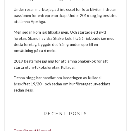
Under resan märkte jag att intresset för foto blivit mindre än
passionen för entreprenörskap. Under 2016 tog jag beslutet
att lämna Apelöga.
Men sedan kom jag tillbaka igen. Och startade ett nytt
företag, Skandinaviska Shakerkök. I två år jobbade jag med
detta företag, byggde det från grunden upp till en
omsättning på ca 6 mnkr.
2019 bestämde jag mig för att lämna Shakerkök för att
starta ett nytt köksföretag: Kulladal.
Denna blogg har handlat om lanseringen av Kulladal -
årsskiftet 19/20 - och sedan om hur företaget utvecklats
sedan dess.
RECENT POSTS
Dags för nytt företag?