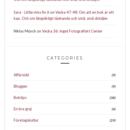
Sara - Little miss fix it
on
Vecka 47-48: Om att en bok är ett
kap. Och om långsiktigt tänkande och små, små detaljer.
Niklas Münch
on
Vecka 36: Inget Fotografiskt Center
CATEGORIES
Affärsidé
(9)
Bloggen
(9)
Boktips
(38)
En bra grej
(4)
Företagskultur
(29)