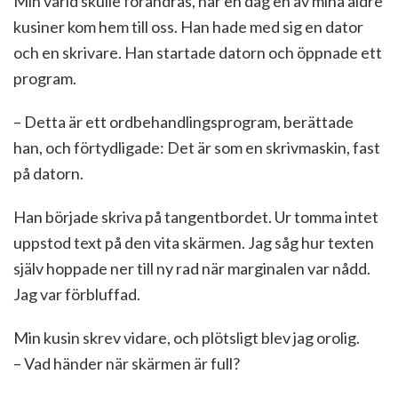
Min värld skulle förändras, när en dag en av mina äldre
kusiner kom hem till oss. Han hade med sig en dator
och en skrivare. Han startade datorn och öppnade ett
program.
– Detta är ett ordbehandlingsprogram, berättade
han, och förtydligade: Det är som en skrivmaskin, fast
på datorn.
Han började skriva på tangentbordet. Ur tomma intet
uppstod text på den vita skärmen. Jag såg hur texten
själv hoppade ner till ny rad när marginalen var nådd.
Jag var förbluffad.
Min kusin skrev vidare, och plötsligt blev jag orolig.
– Vad händer när skärmen är full?