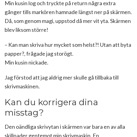
Min kusin log och tryckte på return några extra
gånger tills markören hamnade längst ner på skärmen.
Då, som genom magi, uppstod då mer vit yta. Skärmen
blev liksom större!
– Kan man skriva hur mycket som helst?! Utan att byta
papper?, frågade jag storögt.
Min kusin nickade.
Jag förstod att jag aldrig mer skulle gå tillbaka till
skrivmaskinen.
Kan du korrigera dina
misstag?
Den oändliga skrivytan i skärmen var bara en av alla
skillnader gentemot min skrivmaskin. En