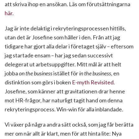
att skriva ihop en ansökan. Läs om förutsättningarna
här
.
Jag är inte delaktig i rekryteringsprocessen hittills,
utan det är Josefine som håller i den. Från att jag
tidigare har gjort alla delar i företaget själv – eftersom
jag startade ensam – har jag sedan successivt
delegerat ut arbetsuppgifter. Mitt mål är att helt
jobba
on the business
istället för
in the business
, en
distinktion som görs i boken
E-myth Revisited
.
Josefine, som känner att gravitationen drar henne
mot HR-frågor, har naturligt tagit hand om denna
rekryteringsprocess. Win-win för alla inblandade.
Vi växer på några andra sätt också, som jag får berätta
mer om när allt är klart, men för att hinta lite: Nya