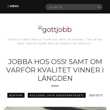
Search
MENU
SEAR
for:
“Only a fool learns from his own mistakes. The wise
man learns from the mistakes of others.”
JOBBA HOS OSS! SAMT OM
VARFÖR KVALITET VINNER I
LÄNGDEN
2022-05-27
BOKTIPS
KULLADAL (NYA KÖKSFÖRETAGET)