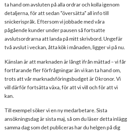
ta hand om avsluten på alla ordrar och kolla igenom
detaljerna, för att sedan “översätta” all info till
snickerispråk. Eftersom vi jobbade med våra
pågående kunder under pausen så fortsatte
avslutsordrarna att landa på mitt skrivbord. Ungefär
två avslut i veckan, åtta kök i månaden, ligger vi på nu.
Känslan är att marknaden är långt ifrån mättad – vi får
fortfarande fler förfrågningar än vi kan ta hand om,
trots att vår marknadsföringsbudget är 0 kronor. Vi
vill därför fortsätta växa, för att vi vill och för att vi
kan.
Till exempel söker vi en ny medarbetare. Sista
ansökningsdag är sista maj, så om du läser detta inlägg
samma dag som det publiceras har du helgen på dig