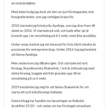
en nödvändighet.
Med tiden insåg jag dock att det var just företagandet, inte
fotograferandet, som jag verkligen brann för.
2010 startade jag fotobyrån Apelöga, som jag drev fram till
slutet av 2016. Vi startade på noll, och hade efter sju år
kommit upp i en omsättning på 6,5 mnkr, med åtta anställda.
Under resan märkte jag att intresset för foto blivit mindre än
passionen för entreprenörskap. Under 2016 tog jag beslutet
att lämna Apelöga.
Men sedan kom jag tillbaka igen. Och startade ett nytt
företag, Skandinaviska Shakerkök. I två år jobbade jag med
detta företag, byggde det från grunden upp till en
omsättning på ca 6 mnkr.
2019 bestämde jag mig för att lämna Shakerkök för att
starta ett nytt köksföretag: Kulladal.
Denna blogg har handlat om lanseringen av Kulladal -
årsskiftet 19/20 - och sedan om hur företaget utvecklats