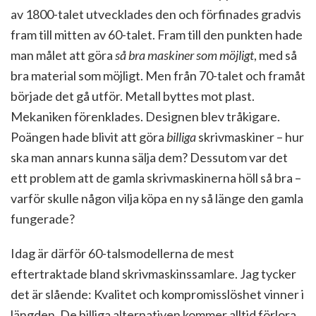
av 1800-talet utvecklades den och förfinades gradvis
fram till mitten av 60-talet. Fram till den punkten hade
man målet att göra
så bra maskiner som möjligt
, med så
bra material som möjligt. Men från 70-talet och framåt
började det gå utför. Metall byttes mot plast.
Mekaniken förenklades. Designen blev tråkigare.
Poängen hade blivit att göra
billiga
skrivmaskiner – hur
ska man annars kunna sälja dem? Dessutom var det
ett problem att de gamla skrivmaskinerna höll så bra –
varför skulle någon vilja köpa en ny så länge den gamla
fungerade?
Idag är därför 60-talsmodellerna de mest
eftertraktade bland skrivmaskinssamlare. Jag tycker
det är slående: Kvalitet och kompromisslöshet vinner i
längden. De billiga alternativen kommer alltid förlora