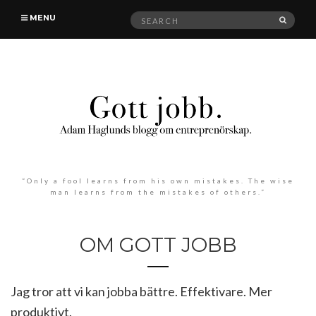
Search
MENU
SEAR
for:
“Only a fool learns from his own mistakes. The wise
man learns from the mistakes of others.”
OM GOTT JOBB
Jag tror att vi kan jobba bättre. Effektivare. Mer
produktivt.