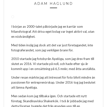
ADAM HAGLUND
I början av 2000-talet påbörjade jag en karriär som
frilansfotograf. Att driva eget bolag var inget aktivt val, utan
en nödvändighet.
Med tiden insåg jag dock att det var just företagandet, inte
fotograferandet, som jag verkligen brann för.
2010 startade jag fotobyrån Apelöga, som jag drev fram till
slutet av 2016. Vi startade på noll, och hade efter sju år
kommit upp i en omsättning på 6,5 mnkr, med åtta anställda.
Under resan märkte jag att intresset för foto blivit mindre än
passionen för entreprenörskap. Under 2016 tog jag beslutet
att lämna Apelöga.
Men sedan kom jag tillbaka igen. Och startade ett nytt
företag, Skandinaviska Shakerkök. I två år jobbade jag med
detta företag, byggde det från grunden upp till en