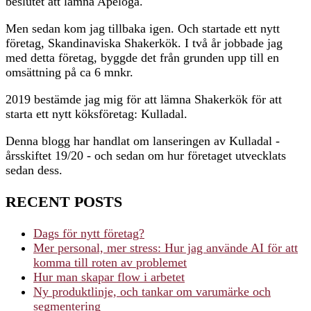
beslutet att lämna Apelöga.
Men sedan kom jag tillbaka igen. Och startade ett nytt
företag, Skandinaviska Shakerkök. I två år jobbade jag
med detta företag, byggde det från grunden upp till en
omsättning på ca 6 mnkr.
2019 bestämde jag mig för att lämna Shakerkök för att
starta ett nytt köksföretag: Kulladal.
Denna blogg har handlat om lanseringen av Kulladal -
årsskiftet 19/20 - och sedan om hur företaget utvecklats
sedan dess.
RECENT POSTS
Dags för nytt företag?
Mer personal, mer stress: Hur jag använde AI för att
komma till roten av problemet
Hur man skapar flow i arbetet
Ny produktlinje, och tankar om varumärke och
segmentering