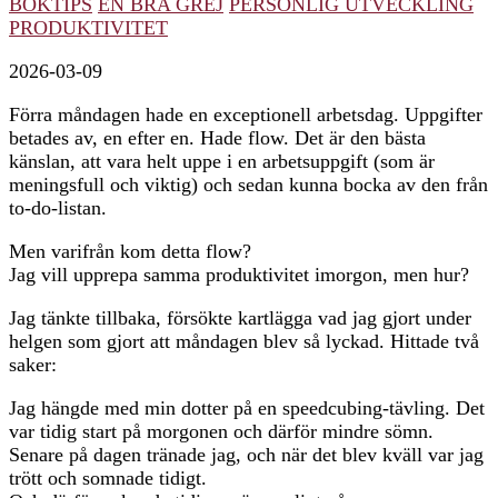
BOKTIPS
EN BRA GREJ
PERSONLIG UTVECKLING
PRODUKTIVITET
2026-03-09
Förra måndagen hade en exceptionell arbetsdag. Uppgifter
betades av, en efter en. Hade flow. Det är den bästa
känslan, att vara helt uppe i en arbetsuppgift (som är
meningsfull och viktig) och sedan kunna bocka av den från
to-do-listan.
Men varifrån kom detta flow?
Jag vill upprepa samma produktivitet imorgon, men hur?
Jag tänkte tillbaka, försökte kartlägga vad jag gjort under
helgen som gjort att måndagen blev så lyckad. Hittade två
saker:
Jag hängde med min dotter på en speedcubing-tävling. Det
var tidig start på morgonen och därför mindre sömn.
Senare på dagen tränade jag, och när det blev kväll var jag
trött och somnade tidigt.