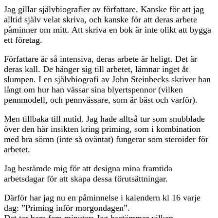
Jag gillar självbiografier av författare. Kanske för att jag
alltid själv velat skriva, och kanske för att deras arbete
påminner om mitt. Att skriva en bok är inte olikt att bygga
ett företag.
Författare är så intensiva, deras arbete är heligt. Det är
deras kall. De hänger sig till arbetet, lämnar inget åt
slumpen. I en självbiografi av John Steinbecks skriver han
långt om hur han vässar sina blyertspennor (vilken
pennmodell, och pennvässare, som är bäst och varför).
Men tillbaka till nutid. Jag hade alltså tur som snubblade
över den här insikten kring priming, som i kombination
med bra sömn (inte så oväntat) fungerar som steroider för
arbetet.
Jag bestämde mig för att designa mina framtida
arbetsdagar för att skapa dessa förutsättningar.
Därför har jag nu en påminnelse i kalendern kl 16 varje
dag: ”Priming inför morgondagen”.
Det tar bara fem minuter: Jag bestämmer vilken