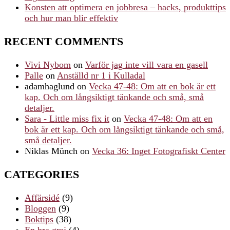
Konsten att optimera en jobbresa – hacks, produkttips
och hur man blir effektiv
RECENT COMMENTS
Vivi Nybom
on
Varför jag inte vill vara en gasell
Palle
on
Anställd nr 1 i Kulladal
adamhaglund
on
Vecka 47-48: Om att en bok är ett
kap. Och om långsiktigt tänkande och små, små
detaljer.
Sara - Little miss fix it
on
Vecka 47-48: Om att en
bok är ett kap. Och om långsiktigt tänkande och små,
små detaljer.
Niklas Münch
on
Vecka 36: Inget Fotografiskt Center
CATEGORIES
Affärsidé
(9)
Bloggen
(9)
Boktips
(38)