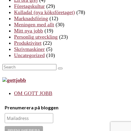
En bra grej
(4)
Företagskultur
(29)
Kulladal (nya köksföretaget)
(78)
Marknadsföring
(12)
Meningen med allt
(30)
Mitt nya jobb
(19)
Personlig utveckling
(23)
Produktivitet
(22)
Skrivmaskiner
(5)
Uncategorized
(10)
Search
SEARCH
for:
OM GOTT JOBB
Prenumerera på bloggen