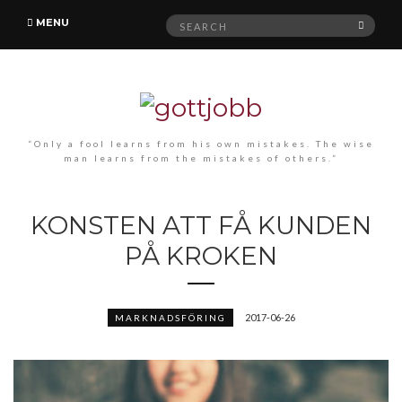
Search
MENU
SEAR
for:
“Only a fool learns from his own mistakes. The wise
man learns from the mistakes of others.”
KONSTEN ATT FÅ KUNDEN
PÅ KROKEN
2017-06-26
MARKNADSFÖRING