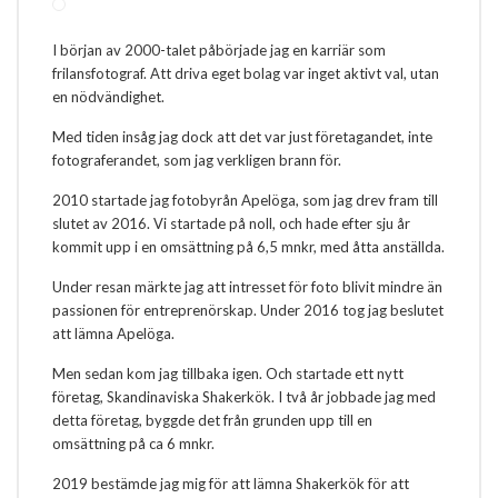
I början av 2000-talet påbörjade jag en karriär som
frilansfotograf. Att driva eget bolag var inget aktivt val, utan
en nödvändighet.
Med tiden insåg jag dock att det var just företagandet, inte
fotograferandet, som jag verkligen brann för.
2010 startade jag fotobyrån Apelöga, som jag drev fram till
slutet av 2016. Vi startade på noll, och hade efter sju år
kommit upp i en omsättning på 6,5 mnkr, med åtta anställda.
Under resan märkte jag att intresset för foto blivit mindre än
passionen för entreprenörskap. Under 2016 tog jag beslutet
att lämna Apelöga.
Men sedan kom jag tillbaka igen. Och startade ett nytt
företag, Skandinaviska Shakerkök. I två år jobbade jag med
detta företag, byggde det från grunden upp till en
omsättning på ca 6 mnkr.
2019 bestämde jag mig för att lämna Shakerkök för att