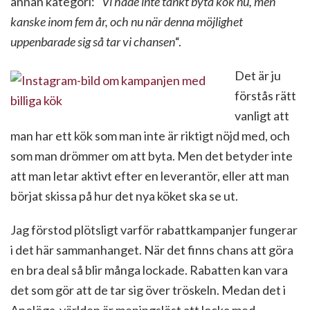
annan kategori: “
Vi hade inte tänkt byta kök nu, men
kanske inom fem år, och nu när denna möjlighet
uppenbarade sig så tar vi chansen
“.
Det är ju
förstås rätt
vanligt att
man har ett kök som man inte är riktigt nöjd med, och
som man drömmer om att byta. Men det betyder inte
att man letar aktivt efter en leverantör, eller att man
börjat skissa på hur det nya köket ska se ut.
Jag förstod plötsligt varför rabattkampanjer fungerar
i det här sammanhanget. När det finns chans att göra
en bra deal så blir många lockade. Rabatten kan vara
det som gör att de tar sig över tröskeln. Medan det i
Apelöga-världen är meningslöst att locka med