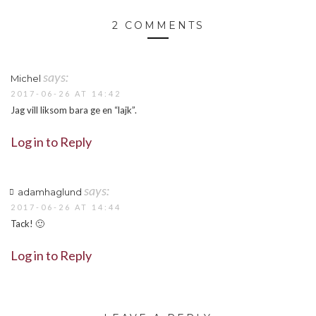
2 COMMENTS
says:
Michel
2017-06-26 AT 14:42
Jag vill liksom bara ge en “lajk”.
Log in to Reply
says:
adamhaglund
2017-06-26 AT 14:44
Tack! 🙂
Log in to Reply