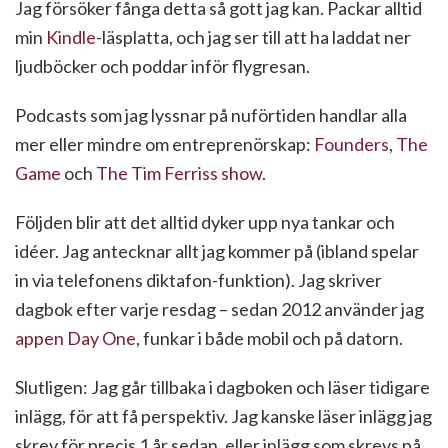
Jag försöker fånga detta så gott jag kan. Packar alltid
min
Kindle
-läsplatta, och jag ser till att ha laddat ner
ljudböcker och poddar inför flygresan.
Podcasts som jag lyssnar på nuförtiden handlar alla
mer eller mindre om entreprenörskap:
Founders
,
The
Game
och
The Tim Ferriss show
.
Följden blir att det alltid dyker upp nya tankar och
idéer. Jag antecknar allt jag kommer på (ibland spelar
in via telefonens diktafon-funktion). Jag skriver
dagbok efter varje resdag – sedan 2012 använder jag
appen Day One
, funkar i både mobil och på datorn.
Slutligen: Jag går tillbaka i dagboken och läser tidigare
inlägg, för att få perspektiv. Jag kanske läser inlägg jag
skrev för precis 1 år sedan, eller inlägg som skrevs på