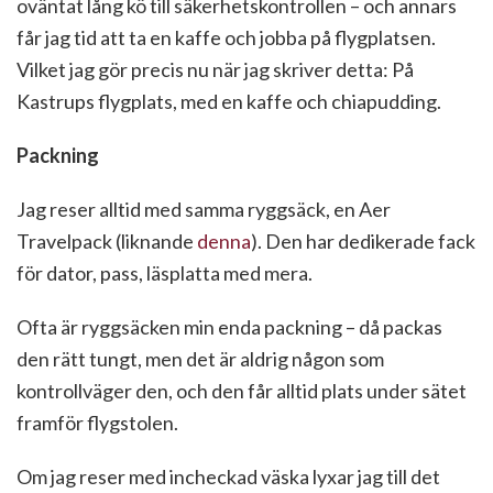
oväntat lång kö till säkerhetskontrollen – och annars
får jag tid att ta en kaffe och jobba på flygplatsen.
Vilket jag gör precis nu när jag skriver detta: På
Kastrups flygplats, med en kaffe och chiapudding.
Packning
Jag reser alltid med samma ryggsäck, en Aer
Travelpack (liknande
denna
). Den har dedikerade fack
för dator, pass, läsplatta med mera.
Ofta är ryggsäcken min enda packning – då packas
den rätt tungt, men det är aldrig någon som
kontrollväger den, och den får alltid plats under sätet
framför flygstolen.
Om jag reser med incheckad väska lyxar jag till det