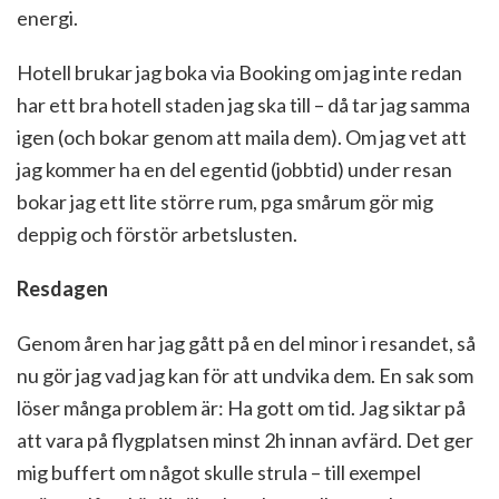
energi.
Hotell brukar jag boka via Booking om jag inte redan
har ett bra hotell staden jag ska till – då tar jag samma
igen (och bokar genom att maila dem). Om jag vet att
jag kommer ha en del egentid (jobbtid) under resan
bokar jag ett lite större rum, pga smårum gör mig
deppig och förstör arbetslusten.
Resdagen
Genom åren har jag gått på en del minor i resandet, så
nu gör jag vad jag kan för att undvika dem. En sak som
löser många problem är: Ha gott om tid. Jag siktar på
att vara på flygplatsen minst 2h innan avfärd. Det ger
mig buffert om något skulle strula – till exempel