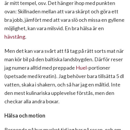
är mitt tempel, osv. Det hänger ihop med punkten
ovan: Skillnaden mellan att vara skärpt och göra ett
bra jobb, jämfört med att vara slö och missa en gyllene
möjlighet, kan vara milsvid. En bra hälsa är en
hävstång
.
Men det kan vara svårt att få tag på rätt sorts mat när
man kör bil på den baltiska landsbygden. Därför reser
jag numera alltid med preppade
Huel
-portioner
(spetsade med kreatin). Jag behöver bara tillsätta 5 dl
vatten, skaka i shakern, och så har jag en måltid. Inte
den mest kulinariska upplevelse förstås, men den
checkar alla andra boxar.
Hälsa och motion
Beroende på hur mycket tid jag har på resan, och om