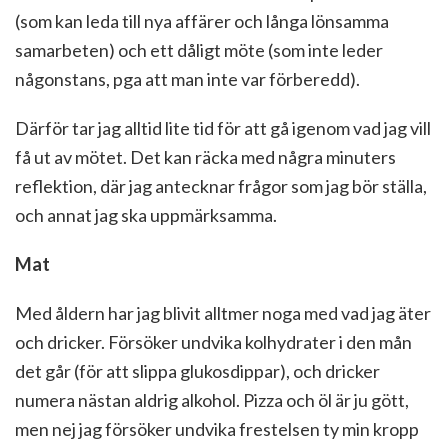
(som kan leda till nya affärer och långa lönsamma
samarbeten) och ett dåligt möte (som inte leder
någonstans, pga att man inte var förberedd).
Därför tar jag alltid lite tid för att gå igenom vad jag vill
få ut av mötet. Det kan räcka med några minuters
reflektion, där jag antecknar frågor som jag bör ställa,
och annat jag ska uppmärksamma.
Mat
Med åldern har jag blivit alltmer noga med vad jag äter
och dricker. Försöker undvika kolhydrater i den mån
det går (för att slippa glukosdippar), och dricker
numera nästan aldrig alkohol. Pizza och öl är ju gött,
men nej jag försöker undvika frestelsen ty min kropp