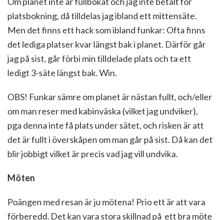
Om planet inte är fullbokat och jag inte betalt för
platsbokning, då tilldelas jag ibland ett mittensäte.
Men det finns ett hack som ibland funkar: Ofta finns
det lediga platser kvar längst bak i planet. Därför går
jag på sist, går förbi min tilldelade plats och ta ett
ledigt 3-säte längst bak. Win.
OBS! Funkar sämre om planet är nästan fullt, och/eller
om man reser med kabinväska (vilket jag undviker),
pga denna inte få plats under sätet, och risken är att
det är fullt i överskåpen om man går på sist. Då kan det
blir jobbigt vilket är precis vad jag vill undvika.
Möten
Poängen med resan är ju mötena! Prio ett är att vara
förberedd. Det kan vara stora skillnad på ett bra möte