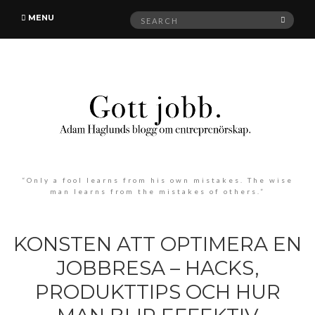
Search
MENU
SEAR
for:
“Only a fool learns from his own mistakes. The wise
man learns from the mistakes of others.”
KONSTEN ATT OPTIMERA EN
JOBBRESA – HACKS,
PRODUKTTIPS OCH HUR