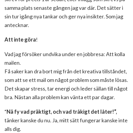
samma plats senaste gången jag var där. Det sätter i
sin tur igång nya tankar och ger nya insikter. Som jag
antecknar.
Att inte göra
!
Vad jag försöker undvika under en jobbresa: Att kolla
mailen.
Få saker kan dra bort mig från det kreativa tillståndet,
som att se ett mail om något problem som måste lösas.
Det skapar stress, tar energi och leder sällan till något
bra. Nästan alla problem kan vänta ett par dagar.
“
Nä fy vad präktigt, och vad tråkigt det låter!”,
tänker kanske du nu. Ja, mitt sätt fungerar kanske inte
alls dig.