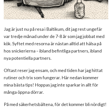
Jag är just nu på resa i Baltikum, dit jag rest ungefär
var tredje månad under de 7-8 år som jag jobbat med
kök. Syftet med resorna är nästan alltid att hälsa på
hos snickerierna – ibland befintliga partners, ibland
nya potentiella partners.
Oftast reser jag ensam, och med tiden har jag hittat
rutiner och trix som fungerar. Här nedan kommer
mina bästa tips! Hoppas jag inte sparkar in allt för
många öppna dörrar.
På med säkerhetsbältena, för det kommer bli nördigt!