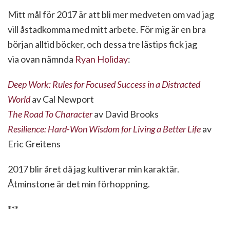
Mitt mål för 2017 är att bli mer medveten om vad jag
vill åstadkomma med mitt arbete. För mig är en bra
början alltid böcker, och dessa tre lästips fick jag
via ovan nämnda
Ryan Holiday
:
Deep Work: Rules for Focused Success in a Distracted
World
av Cal Newport
The Road To Character
av David Brooks
Resilience: Hard-Won Wisdom for Living a Better Life
av
Eric Greitens
2017 blir året då jag kultiverar min karaktär.
Åtminstone är det min förhoppning.
***