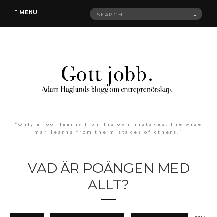
Search
MENU
SEAR
for:
“Only a fool learns from his own mistakes. The wise
man learns from the mistakes of others.”
VAD ÄR POÄNGEN MED
ALLT?