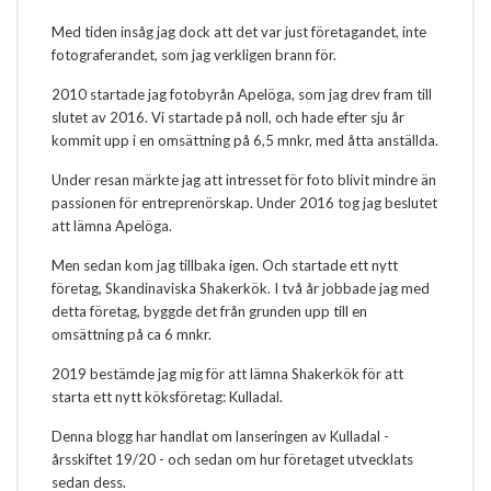
Med tiden insåg jag dock att det var just företagandet, inte
fotograferandet, som jag verkligen brann för.
2010 startade jag fotobyrån Apelöga, som jag drev fram till
slutet av 2016. Vi startade på noll, och hade efter sju år
kommit upp i en omsättning på 6,5 mnkr, med åtta anställda.
Under resan märkte jag att intresset för foto blivit mindre än
passionen för entreprenörskap. Under 2016 tog jag beslutet
att lämna Apelöga.
Men sedan kom jag tillbaka igen. Och startade ett nytt
företag, Skandinaviska Shakerkök. I två år jobbade jag med
detta företag, byggde det från grunden upp till en
omsättning på ca 6 mnkr.
2019 bestämde jag mig för att lämna Shakerkök för att
starta ett nytt köksföretag: Kulladal.
Denna blogg har handlat om lanseringen av Kulladal -
årsskiftet 19/20 - och sedan om hur företaget utvecklats
sedan dess.