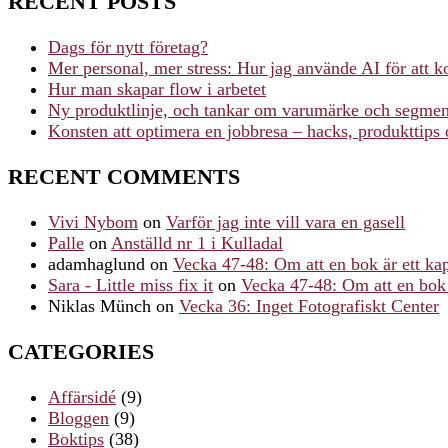
RECENT POSTS
Dags för nytt företag?
Mer personal, mer stress: Hur jag använde AI för att k
Hur man skapar flow i arbetet
Ny produktlinje, och tankar om varumärke och segmen
Konsten att optimera en jobbresa – hacks, produkttips 
RECENT COMMENTS
Vivi Nybom
on
Varför jag inte vill vara en gasell
Palle
on
Anställd nr 1 i Kulladal
adamhaglund
on
Vecka 47-48: Om att en bok är ett ka
Sara - Little miss fix it
on
Vecka 47-48: Om att en bok 
Niklas Münch
on
Vecka 36: Inget Fotografiskt Center
CATEGORIES
Affärsidé
(9)
Bloggen
(9)
Boktips
(38)