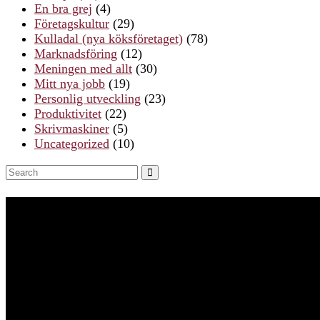
En bra grej
(4)
Företagskultur
(29)
Kulladal (nya köksföretaget)
(78)
Marknadsföring
(12)
Meningen med allt
(30)
Mitt nya jobb
(19)
Personlig utveckling
(23)
Produktivitet
(22)
Skrivmaskiner
(5)
Uncategorized
(10)
Search
SEARCH
for: