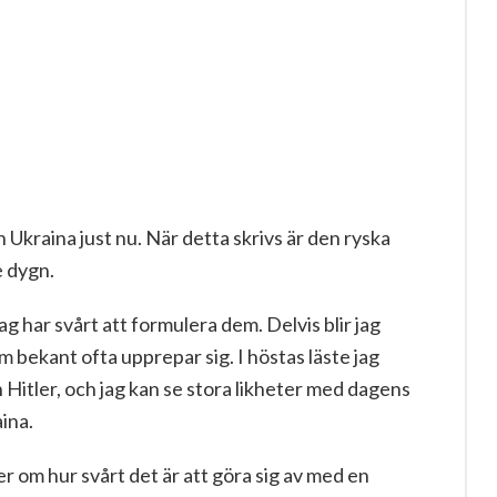
 Ukraina just nu. När detta skrivs är den ryska
e dygn.
 har svårt att formulera dem. Delvis blir jag
om bekant ofta upprepar sig. I höstas läste jag
 Hitler, och jag kan se stora likheter med dagens
aina.
ter om hur svårt det är att göra sig av med en