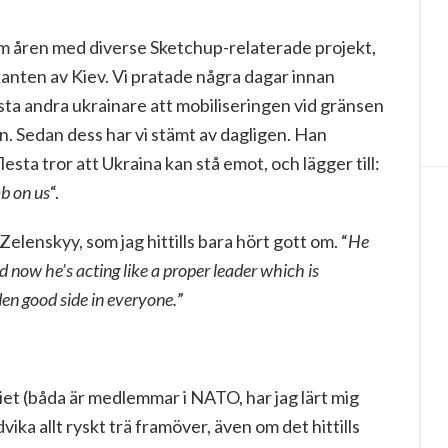
om åren med diverse Sketchup-relaterade projekt,
tkanten av Kiev. Vi pratade några dagar innan
sta andra ukrainare att mobiliseringen vid gränsen
. Sedan dess har vi stämt av dagligen. Han
esta tror att Ukraina kan stå emot, och lägger till:
b on us
“.
elenskyy, som jag hittills bara hört gott om. “
He
d now he’s acting like a proper leader which is
den good side in everyone.
”
kiet (båda är medlemmar i NATO, har jag lärt mig
ika allt ryskt trä framöver, även om det hittills