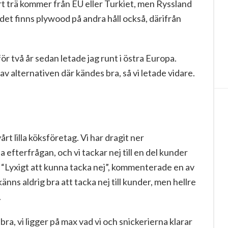
rt trä kommer från EU eller Turkiet, men Ryssland
et finns plywood på andra håll också, därifrån
 för två år sedan letade jag runt i östra Europa.
v alternativen där kändes bra, så vi letade vidare.
årt lilla köksföretag. Vi har dragit ner
a efterfrågan, och vi tackar nej till en del kunder
t. “Lyxigt att kunna tacka nej”, kommenterade en av
 känns aldrig bra att tacka nej till kunder, men hellre
.
bra, vi ligger på max vad vi och snickerierna klarar