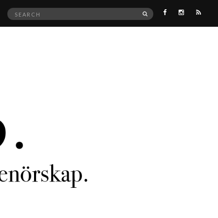
Search
SEARCH
for: