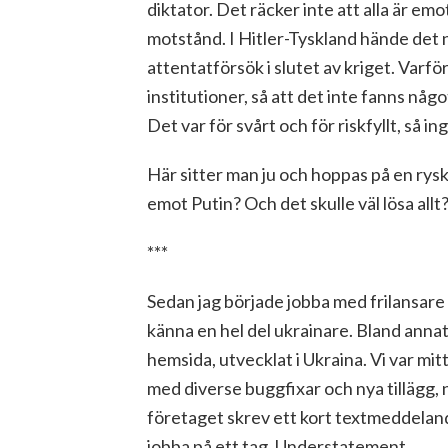
diktator. Det räcker inte att alla är e
motstånd. I Hitler-Tyskland hände det nä
attentatförsök i slutet av kriget. Varfö
institutioner, så att det inte fanns nå
Det var för svårt och för riskfyllt, så i
Här sitter man ju och hoppas på en rysk
emot Putin? Och det skulle väl lösa allt?
***
Sedan jag började jobba med frilansare 
känna en hel del ukrainare. Bland annat
hemsida, utvecklat i Ukraina. Vi var mi
med diverse buggfixar och nya tillägg, 
företaget skrev ett kort textmeddelande
jobba på ett tag. Understatement.