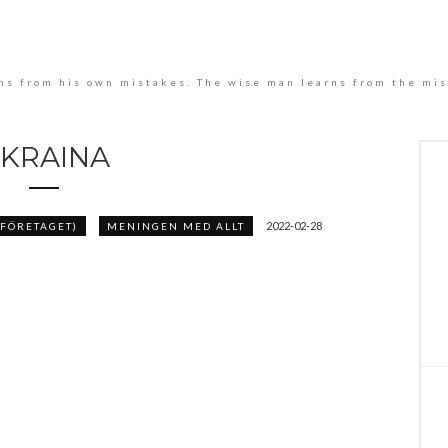
rns from his own mistakes. The wise man learns from the mis
KRAINA
2022-02-28
FÖRETAGET)
MENINGEN MED ALLT