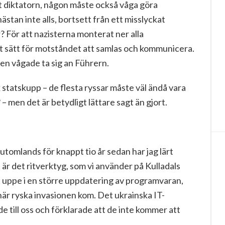
mot diktatorn, någon måste också våga göra
stan inte alls, bortsett från ett misslyckat
r? För att nazisterna monterat ner alla
got sätt för motståndet att samlas och kommunicera.
ngen vågade ta sig an Führern.
 statskupp – de flesta ryssar måste väl ändå vara
 – men det är betydligt lättare sagt än gjort.
utomlands för knappt tio år sedan har jag lärt
 är det ritverktyg, som vi använder på Kulladals
tt uppe i en större uppdatering av programvaran,
när ryska invasionen kom. Det ukrainska IT-
 till oss och förklarade att de inte kommer att