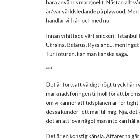
bara används marginellt. Nästan allt vå
är/var världsledande på plywood. Men d
handlar vi från och med nu.
Innan vi hittade vårt snickeri i Istanbul
Ukraina, Belarus, Ryssland… men inget a
Tur i oturen, kan man kanske säga.
***
Det är fortsatt väldigt högt tryck här i v
marknadsföringen till noll för att broms
om vi känner att tidsplanen är för tigh
dessa kunder i ett mail till mig. Nja, det
det än att lova något man inte kan hålla
Det är en konstig känsla. Affärerna går 