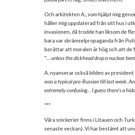
Och arkitekten A., som hjälpt mig gen
håller mig uppdaterad från sitt hus i u
invasionen, då trodde han liksom de fle
bara var skrämselpropaganda från Putin
berättar att moralen är hög och att de fl
“
… unless the dickhead drop a nuclear bom
A. nyanserar också bilden av president Z
was a typical pro-Russian till last week. An
extremely confusing… I guess there’s a hid
***
Våra snickerier finns i Litauen och Tur
senaste veckan). Vi har bestämt att undv