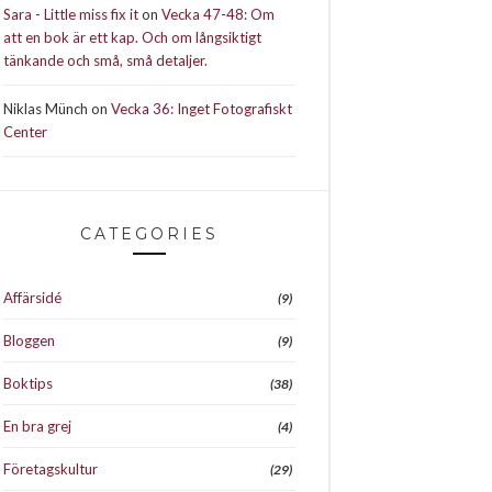
Sara - Little miss fix it
on
Vecka 47-48: Om
att en bok är ett kap. Och om långsiktigt
tänkande och små, små detaljer.
Niklas Münch
on
Vecka 36: Inget Fotografiskt
Center
CATEGORIES
Affärsidé
(9)
Bloggen
(9)
Boktips
(38)
En bra grej
(4)
Företagskultur
(29)