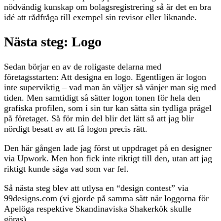
nödvändig kunskap om bolagsregistrering så är det en bra
idé att rådfråga till exempel sin revisor eller liknande.
Nästa steg: Logo
Sedan börjar en av de roligaste delarna med
företagsstarten: Att designa en logo. Egentligen är logon
inte superviktig – vad man än väljer så vänjer man sig med
tiden. Men samtidigt så sätter logon tonen för hela den
grafiska profilen, som i sin tur kan sätta sin tydliga prägel
på företaget. Så för min del blir det lätt så att jag blir
nördigt besatt av att få logon precis rätt.
Den här gången lade jag först ut uppdraget på en designer
via Upwork. Men hon fick inte riktigt till den, utan att jag
riktigt kunde säga vad som var fel.
Så nästa steg blev att utlysa en “design contest” via
99designs.com (vi gjorde på samma sätt när loggorna för
Apelöga respektive Skandinaviska Shakerkök skulle
göras).