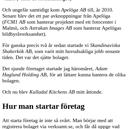
Och ungefär samtidigt kom
Apelöga AB
till, år 2010.
Senare blev det ett par avknoppningar från Apelöga
(
FCM1 AB
som hanterar projektet med ett fotocenter i
Malmö, och
Astrakan Images AB
som hanterar Apelögas
bildbyråverksamhet).
För ganska precis två år sedan startade vi
Skandinaviska
Shakerkök AB
, som varit mitt huvudsakliga jobb senaste
tiden. Det var det sjätte bolaget.
Det sjunde företaget startade jag häromåret,
Adam
Haglund Holding AB
, för att lättare kunna hantera de olika
bolagen.
Och nu blev
Kulladal Kitchens AB
mitt åttonde.
Hur man startar företag
Att starta företag är inte så svårt. Man börjar med att
registrera bolaget via verksamt.se, och får då uppge vad