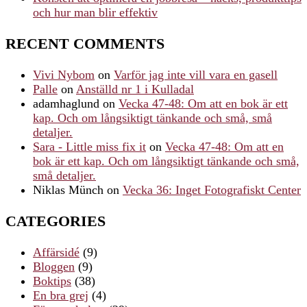
och hur man blir effektiv
RECENT COMMENTS
Vivi Nybom
on
Varför jag inte vill vara en gasell
Palle
on
Anställd nr 1 i Kulladal
adamhaglund
on
Vecka 47-48: Om att en bok är ett
kap. Och om långsiktigt tänkande och små, små
detaljer.
Sara - Little miss fix it
on
Vecka 47-48: Om att en
bok är ett kap. Och om långsiktigt tänkande och små,
små detaljer.
Niklas Münch
on
Vecka 36: Inget Fotografiskt Center
CATEGORIES
Affärsidé
(9)
Bloggen
(9)
Boktips
(38)
En bra grej
(4)