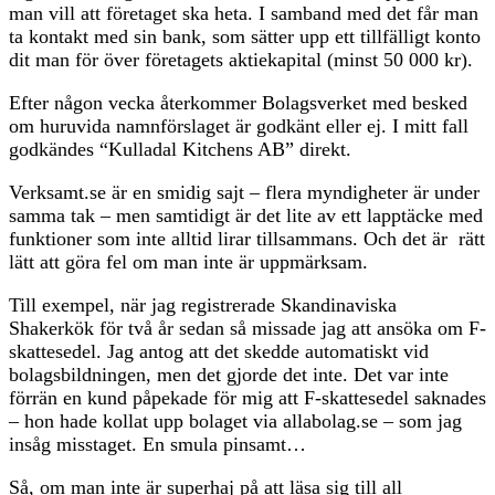
man vill att företaget ska heta. I samband med det får man
ta kontakt med sin bank, som sätter upp ett tillfälligt konto
dit man för över företagets aktiekapital (minst 50 000 kr).
Efter någon vecka återkommer Bolagsverket med besked
om huruvida namnförslaget är godkänt eller ej. I mitt fall
godkändes “Kulladal Kitchens AB” direkt.
Verksamt.se är en smidig sajt – flera myndigheter är under
samma tak – men samtidigt är det lite av ett lapptäcke med
funktioner som inte alltid lirar tillsammans. Och det är rätt
lätt att göra fel om man inte är uppmärksam.
Till exempel, när jag registrerade Skandinaviska
Shakerkök för två år sedan så missade jag att ansöka om F-
skattesedel. Jag antog att det skedde automatiskt vid
bolagsbildningen, men det gjorde det inte. Det var inte
förrän en kund påpekade för mig att F-skattesedel saknades
– hon hade kollat upp bolaget via allabolag.se – som jag
insåg misstaget. En smula pinsamt…
Så, om man inte är superhaj på att läsa sig till all