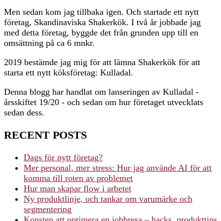
Men sedan kom jag tillbaka igen. Och startade ett nytt
företag, Skandinaviska Shakerkök. I två år jobbade jag
med detta företag, byggde det från grunden upp till en
omsättning på ca 6 mnkr.
2019 bestämde jag mig för att lämna Shakerkök för att
starta ett nytt köksföretag: Kulladal.
Denna blogg har handlat om lanseringen av Kulladal -
årsskiftet 19/20 - och sedan om hur företaget utvecklats
sedan dess.
RECENT POSTS
Dags för nytt företag?
Mer personal, mer stress: Hur jag använde AI för att
komma till roten av problemet
Hur man skapar flow i arbetet
Ny produktlinje, och tankar om varumärke och
segmentering
Konsten att optimera en jobbresa – hacks, produkttips