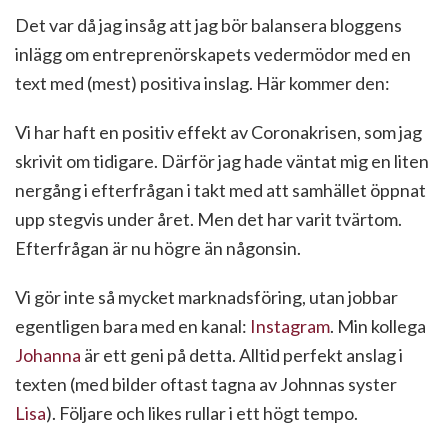
Det var då jag insåg att jag bör balansera bloggens
inlägg om entreprenörskapets vedermödor med en
text med (mest) positiva inslag. Här kommer den:
Vi har haft en positiv effekt av Coronakrisen, som jag
skrivit om tidigare. Därför jag hade väntat mig en liten
nergång i efterfrågan i takt med att samhället öppnat
upp stegvis under året. Men det har varit tvärtom.
Efterfrågan är nu högre än någonsin.
Vi gör inte så mycket marknadsföring, utan jobbar
egentligen bara med en kanal:
Instagram
. Min kollega
Johanna
är ett geni på detta. Alltid perfekt anslag i
texten (med bilder oftast tagna av Johnnas syster
Lisa
). Följare och likes rullar i ett högt tempo.