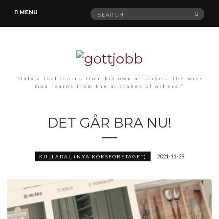
Search
MENU
SEAR
for:
“Only a fool learns from his own mistakes. The wise
man learns from the mistakes of others.”
DET GÅR BRA NU!
2021-11-29
KULLADAL (NYA KÖKSFÖRETAGET)