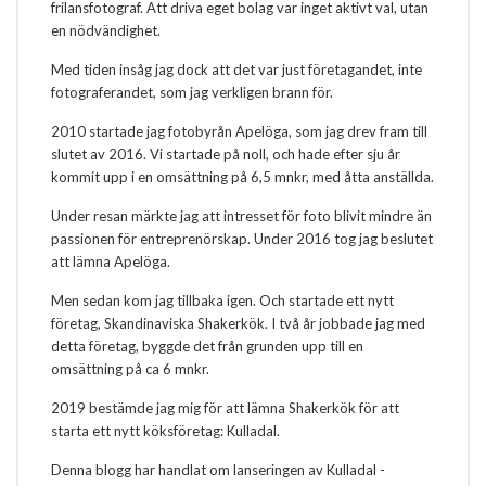
frilansfotograf. Att driva eget bolag var inget aktivt val, utan
en nödvändighet.
Med tiden insåg jag dock att det var just företagandet, inte
fotograferandet, som jag verkligen brann för.
2010 startade jag fotobyrån Apelöga, som jag drev fram till
slutet av 2016. Vi startade på noll, och hade efter sju år
kommit upp i en omsättning på 6,5 mnkr, med åtta anställda.
Under resan märkte jag att intresset för foto blivit mindre än
passionen för entreprenörskap. Under 2016 tog jag beslutet
att lämna Apelöga.
Men sedan kom jag tillbaka igen. Och startade ett nytt
företag, Skandinaviska Shakerkök. I två år jobbade jag med
detta företag, byggde det från grunden upp till en
omsättning på ca 6 mnkr.
2019 bestämde jag mig för att lämna Shakerkök för att
starta ett nytt köksföretag: Kulladal.
Denna blogg har handlat om lanseringen av Kulladal -